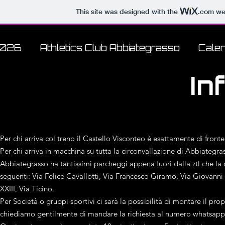
This site was designed with the
.com
web
2026
Athletics Club Abbiategrasso
Calen
Inf
Per chi arriva col treno il Castello Visconteo è esattamente di fronte
Per chi arriva in macchina su tutta la circonvallazione di Abbiategras
Abbiategrasso ha tantissimi parcheggi appena fuori dalla ztl che 
seguenti: Via Felice Cavallotti, Via Francesco Giramo, Via Giovanni
XXIII, Via Ticino.
Per Società o gruppi sportivi ci sarà la possibilità di montare il pro
chiediamo gentilmente di mandare la richiesta al numero whatsapp che